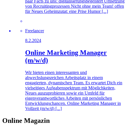
paar Facts zu uns: digitalisierungsbegeistert Umsetzung
von Recruitingprozessen Nicht ohne mein Team! offen
für Neues Geheimzutat: eine Prise Humor [...]
Freelancer
8.2.2024
Online Marketing Manager
(m/w/d)
Wir bieten einen interessanten und
abwechslungsreichen Arbeitsplatz in einem
engagierten, dynamischen Team. Es erwartet Dich ein
vielseitiges Aufgabenspektrum mit Möglichkeiten,
Neues auszuprobieren sowie ein Umfeld für
eigenverantwortliches Arbeiten mit persönlichen
Entwicklungschancen. Online Marketing Manager in
Vollzeit (m/w/d) [...]
Online Magazin