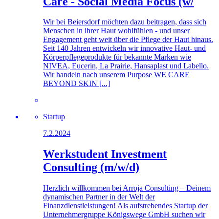
Care - Social Media Focus (w/
Wir bei Beiersdorf möchten dazu beitragen, dass sich
Menschen in ihrer Haut wohlfühlen - und unser
Engagement geht weit über die Pflege der Haut hinaus.
Seit 140 Jahren entwickeln wir innovative Haut- und
Körperpflegeprodukte für bekannte Marken wie
NIVEA, Eucerin, La Prairie, Hansaplast und Labello.
Wir handeln nach unserem Purpose WE CARE
BEYOND SKIN [...]
Startup
7.2.2024
Werkstudent Investment
Consulting (m/w/d)
Herzlich willkommen bei Arroja Consulting – Deinem
dynamischen Partner in der Welt der
Finanzdienstleistungen! Als aufstrebendes Startup der
Unternehmergruppe Königswege GmbH suchen wir