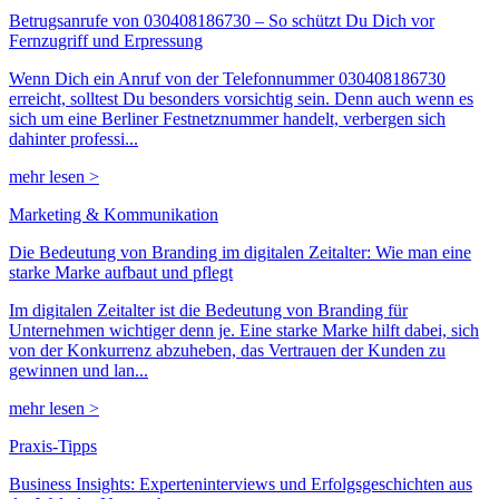
Betrugsanrufe von 030408186730 – So schützt Du Dich vor
Fernzugriff und Erpressung
Wenn Dich ein Anruf von der Telefonnummer 030408186730
erreicht, solltest Du besonders vorsichtig sein. Denn auch wenn es
sich um eine Berliner Festnetznummer handelt, verbergen sich
dahinter professi...
mehr lesen >
Marketing & Kommunikation
Die Bedeutung von Branding im digitalen Zeitalter: Wie man eine
starke Marke aufbaut und pflegt
Im digitalen Zeitalter ist die Bedeutung von Branding für
Unternehmen wichtiger denn je. Eine starke Marke hilft dabei, sich
von der Konkurrenz abzuheben, das Vertrauen der Kunden zu
gewinnen und lan...
mehr lesen >
Praxis-Tipps
Business Insights: Experteninterviews und Erfolgsgeschichten aus