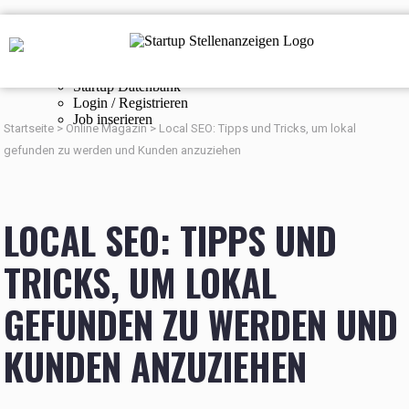
Navigation
Startup Stellenanzeigen
Online Magazin
Startup Datenbank
Login / Registrieren
Job inserieren
Startseite
>
Online Magazin
>
Local SEO: Tipps und Tricks, um lokal
gefunden zu werden und Kunden anzuziehen
LOCAL SEO: TIPPS UND
TRICKS, UM LOKAL
GEFUNDEN ZU WERDEN UND
KUNDEN ANZUZIEHEN