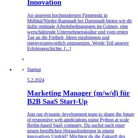
Innovation
An unserem hochmodernen Firmensitz in
Mühltal/Nieder-Ramstadt bei Darmstadt bieten wir dir
dafür optimale Arbeitsbedingungen im Grünen, eine
werschätzende Unternehmenskultur und vom ersten
Tag an die Freiheit, Ideen eizubringen und
eigenverantwortlich umzusetzen. Werde Teil unserer
Erfolgsgeschichte. [...]
Startup
5.2.2024
Marketing Manager (m/w/d) für
B2B SaaS Start-Up
Join our dynamic development team to shape the future
of responsive web applications using Python at scale
Berlin-based SaaS company. Du suchst nach einer
neuen beruflichen Herausforderung in einem
innovativen Umfeld? Möchtest du die Zukunft des