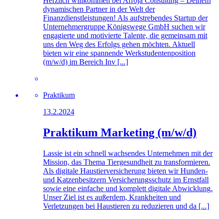
Herzlich willkommen bei Arroja Consulting – Deinem
dynamischen Partner in der Welt der
Finanzdienstleistungen! Als aufstrebendes Startup der
Unternehmergruppe Königswege GmbH suchen wir
engagierte und motivierte Talente, die gemeinsam mit
uns den Weg des Erfolgs gehen möchten. Aktuell
bieten wir eine spannende Werkstudentenposition
(m/w/d) im Bereich Inv [...]
Praktikum
13.2.2024
Praktikum Marketing (m/w/d)
Lassie ist ein schnell wachsendes Unternehmen mit der
Mission, das Thema Tiergesundheit zu transformieren.
Als digitale Haustierversicherung bieten wir Hunden-
und Katzenbesitzern Versicherungsschutz im Ernstfall
sowie eine einfache und komplett digitale Abwicklung.
Unser Ziel ist es außerdem, Krankheiten und
Verletzungen bei Haustieren zu reduzieren und da [...]