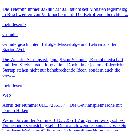
Die Telefonnummer 022884234033 taucht seit Monaten regelmäßig
in Beschwerden von Verbrauchern auf. Die Betroffenen berichten ...
mehr lesen >
Gründer
Gründergeschichten: Erfolge, Misserfolge und Lehren aus der
Startup-Welt
Die Welt der Startups ist geprägt von Visionen, Risikobereitschaft
und dem Streben nach Innovation. Doch hinter jedem erfolgreichen
Startup stehen nicht nur bahnbrechende Ideen, sondern auch die
Gesc...
mehr lesen >
Web
Anruf der Nummer 01637256187 – Die Gewinnspielmasche mit
teurem Haken
Wenn Du von der Nummer 01637256187 angerufen wirst, solltest
Du besonders vorsichtig sein. Denn auch wenn es zunächst wie ein
harmloser Werbeanruf klingt, steckt hinter dieser Nummer eine