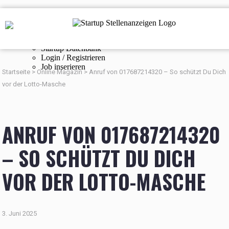
Navigation
Startup Stellenanzeigen
Online Magazin
Startup Datenbank
Login / Registrieren
Job inserieren
Startseite
>
Online Magazin
>
Anruf von 017687214320 – So schützt Du Dich
vor der Lotto-Masche
ANRUF VON 017687214320
– SO SCHÜTZT DU DICH
VOR DER LOTTO-MASCHE
3. Juni 2025