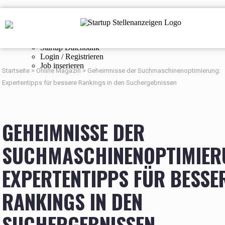
Navigation
Startup Stellenanzeigen
Online Magazin
Startup Datenbank
Login / Registrieren
Job inserieren
Startseite
>
Online Magazin
>
Geheimnisse der Suchmaschinenoptimierung:
Expertentipps für bessere Rankings in den Suchergebnissen
GEHEIMNISSE DER
SUCHMASCHINENOPTIMIER
EXPERTENTIPPS FÜR BESSE
RANKINGS IN DEN
SUCHERGEBNISSEN