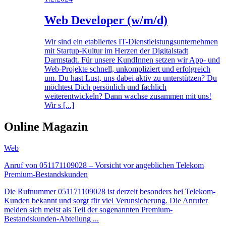
Web Developer (w/m/d)
Wir sind ein etabliertes IT-Dienstleistungs­unternehmen
mit Startup-Kultur im Herzen der Digitalstadt
Darmstadt. Für unsere KundInnen setzen wir App- und
Web-Projekte schnell, unkompliziert und erfolgreich
um. Du hast Lust, uns dabei aktiv zu unterstützen? Du
möchtest Dich persönlich und fachlich
weiterentwickeln? Dann wachse zusammen mit uns!
Wir s [...]
Online Magazin
Web
Anruf von 051171109028 – Vorsicht vor angeblichen Telekom
Premium-Bestandskunden
Die Rufnummer 051171109028 ist derzeit besonders bei Telekom-
Kunden bekannt und sorgt für viel Verunsicherung. Die Anrufer
melden sich meist als Teil der sogenannten Premium-
Bestandskunden-Abteilung ...