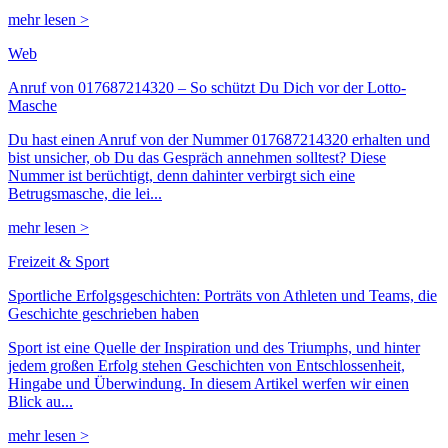
mehr lesen >
Web
Anruf von 017687214320 – So schützt Du Dich vor der Lotto-
Masche
Du hast einen Anruf von der Nummer 017687214320 erhalten und
bist unsicher, ob Du das Gespräch annehmen solltest? Diese
Nummer ist berüchtigt, denn dahinter verbirgt sich eine
Betrugsmasche, die lei...
mehr lesen >
Freizeit & Sport
Sportliche Erfolgsgeschichten: Porträts von Athleten und Teams, die
Geschichte geschrieben haben
Sport ist eine Quelle der Inspiration und des Triumphs, und hinter
jedem großen Erfolg stehen Geschichten von Entschlossenheit,
Hingabe und Überwindung. In diesem Artikel werfen wir einen
Blick au...
mehr lesen >