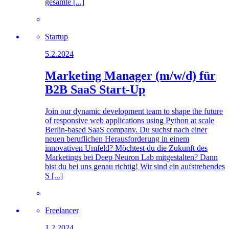
gesamte [...]
Startup
5.2.2024
Marketing Manager (m/w/d) für
B2B SaaS Start-Up
Join our dynamic development team to shape the future
of responsive web applications using Python at scale
Berlin-based SaaS company. Du suchst nach einer
neuen beruflichen Herausforderung in einem
innovativen Umfeld? Möchtest du die Zukunft des
Marketings bei Deep Neuron Lab mitgestalten? Dann
bist du bei uns genau richtig! Wir sind ein aufstrebendes
S [...]
Freelancer
1.2.2024