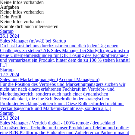
Keine Infos vorhanden
Aufgaben
Keine Infos vorhanden
Dein Profil
Keine Infos vorhanden
Könnte dich auch interessieren
Startup
26.1.2024
Sales Manager (m/w/d) bei Startup
Du hast Lust bei uns durchzustarten und dich jeden Tag neuen
Challenges zu stellen? Als Sales Manager bei Studyflix gewinnst du
neue Unternehmenskunden für DIE Lösung des Fachkräftemangels
und vermarktest ein Produkt, hinter dem du zu 100 % stehen kannst!
[...]
Startup
12.2.2024
Sales-und Marketingmanager (Account-Manager/in)
Für die Position des Vertriebs-und Marketingmanagers suchen wir
nicht nur nach einem erfahrenen Fachkraft im Vertriebs- und
Marketingbereich, sondern auch nach einer dynamischen
Persönlichkeit, die eine Schlüsselrolle in der strategischen
Produktentwicklung spielen kann. Diese Rolle erfordert nicht nur
Verkaufsgeschick und Marketingkenntnisse, sondern a [...]
Startup
25.1.2024
Sales Manager / Vertrieb digital - 100% remote / deutschland
Du präsentierst Techpilot und unser Produkt am Telefon und online:
eine B2B-Plattform, die Einkäufer und Zulieferer zu Partnern macht