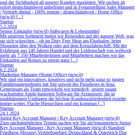
und die Sichtbarkeit all unserer Kunden maximiert. Wir suchen ab
sofort deutschlandweit unbefristet und in Festanstellung Sales Manager
/ Vertrieb digital - 100% remote / deutschlandweit / Home Office
(m/w/d) [...]
Startup
5.2.2024
Senior Einkäufer (m/w/d) Süßwaren & Lebensmittel
Mit unserem Sortiment bieten wir Reisenden auf der ganzen Welt, was
sie sich wünschen – ob im Duty Free Shop am Flughafen, beim
Shopping über den Wolken oder auf dem Kreuzfahrtschiff. Mit der
Erfahrung aus 140 Jahren Handel und der Leidenschaft von weltweit
mehr als 7.350 Mitarbeiterinnen und Mitarbeitern machen wir das
Einkaufen auf Reisen zu einem ganz [...]
Startup
6.2.2024
Marketing Manager (Home Office) (m/w/d)
Wir sind ein innovatives, kreatives und nicht mehr ganz so junges
Familienunternehmen mit Sitz unweit des Paradieses in Jena.
Gemeinsam als Team entwickeln wir tomedo®, unsere rasant
wachsenden Apple-basierten Software für Arztpraxen, die in
unabhängigen Umfragen die höchste Kundenzufriedenheit erzielte,
immer weiter. Flache Hierarchien und ein kommun [...]
Startup
24.1.2024
Junior Key Account Manager / Key Account Manager (m/w/d)
Zum nächstmöglichen Termin suchen wir Sie als?engagierte/n Junior
Key Account Manager / Key Account Manager (m/w/d) Standort/
Friedberg (Hessen) Vertriebsgebiet/ Deutschland & Österreich Das