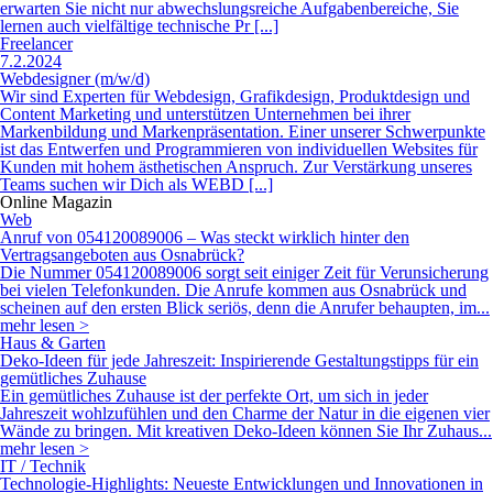
erwarten Sie nicht nur abwechslungsreiche Aufgabenbereiche, Sie
lernen auch vielfältige technische Pr [...]
Freelancer
7.2.2024
Webdesigner (m/w/d)
Wir sind Experten für Webdesign, Grafikdesign, Produktdesign und
Content Marketing und unterstützen Unternehmen bei ihrer
Markenbildung und Markenpräsentation. Einer unserer Schwerpunkte
ist das Entwerfen und Programmieren von individuellen Websites für
Kunden mit hohem ästhetischen Anspruch. Zur Verstärkung unseres
Teams suchen wir Dich als WEBD [...]
Online Magazin
Web
Anruf von 054120089006 – Was steckt wirklich hinter den
Vertragsangeboten aus Osnabrück?
Die Nummer 054120089006 sorgt seit einiger Zeit für Verunsicherung
bei vielen Telefonkunden. Die Anrufe kommen aus Osnabrück und
scheinen auf den ersten Blick seriös, denn die Anrufer behaupten, im...
mehr lesen >
Haus & Garten
Deko-Ideen für jede Jahreszeit: Inspirierende Gestaltungstipps für ein
gemütliches Zuhause
Ein gemütliches Zuhause ist der perfekte Ort, um sich in jeder
Jahreszeit wohlzufühlen und den Charme der Natur in die eigenen vier
Wände zu bringen. Mit kreativen Deko-Ideen können Sie Ihr Zuhaus...
mehr lesen >
IT / Technik
Technologie-Highlights: Neueste Entwicklungen und Innovationen in