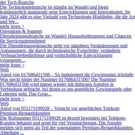
der Tech-Branche
Die Technologiebranche ist ständig im Wandel und bietet
kontinuierlich spannende neue Entwicklungen und Innovationen. Im
Jahr 2024 gibt es eine Vielzahl von Technologie-Highlights, die die Art
und We...
mehr lesen >
Operations & Support
Dienstleistungsbranche im Wandel: Herausforderungen und Chancen
für Serviceunternehmen
Die Dienstleistungsbranche steht vor ständigen Veränderungen und
Anpassungen, die durch technologische Fortschritte, veränderte
Verbraucherbedürfnisse und wirtschaftliche Entwicklungen
vorangetrie...
mehr lesen >
Web
Anruf von 017686431506 – So funktioniert die Gewinnspiel-Abofalle
Was steckt hinter der Nummer 017686431506? Die Nummer
017686431506 wird immer wieder mit dubiosen Anrufen in
Verbindung gebracht, bei denen es um angebliche Gewinnspiele oder
Lotterien geht. Das Gesp...
mehr lesen >
Web
Anruf von 051171109028 – Vorsicht vor angeblichen Telekom
Premium-Bestandskunden
Die Rufnummer 051171109028 ist derzeit besonders bei Telekom-
Kunden bekannt und sorgt für viel Verunsicherung. Die Anrufer
melden sich meist als Teil der sogenannten Premium-Bestandskunden-
Abteilung ...