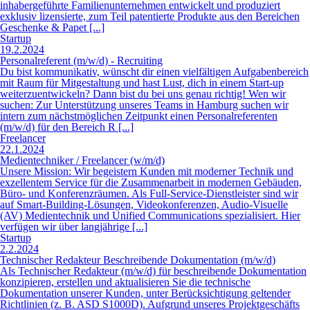
inhabergeführte Familienunternehmen entwickelt und produziert
exklusiv lizensierte, zum Teil patentierte Produkte aus den Bereichen
Geschenke & Papet [...]
Startup
19.2.2024
Personalreferent (m/w/d) - Recruiting
Du bist kommunikativ, wünscht dir einen vielfältigen Aufgabenbereich
mit Raum für Mitgestaltung und hast Lust, dich in einem Start-up
weiterzuentwickeln? Dann bist du bei uns genau richtig! Wen wir
suchen: Zur Unterstützung unseres Teams in Hamburg suchen wir
intern zum nächstmöglichen Zeitpunkt einen Personalreferenten
(m/w/d) für den Bereich R [...]
Freelancer
22.1.2024
Medientechniker / Freelancer (w/m/d)
Unsere Mission: Wir begeistern Kunden mit moderner Technik und
exzellentem Service für die Zusammenarbeit in modernen Gebäuden,
Büro- und Konferenzräumen. Als Full-Service-Dienstleister sind wir
auf Smart-Building-Lösungen, Videokonferenzen, Audio-Visuelle
(AV) Medientechnik und Unified Communications spezialisiert. Hier
verfügen wir über langjährige [...]
Startup
2.2.2024
Technischer Redakteur Beschreibende Dokumentation (m/w/d)
Als Technischer Redakteur (m/w/d) für beschreibende Dokumentation
konzipieren, erstellen und aktualisieren Sie die technische
Dokumentation unserer Kunden, unter Berücksichtigung geltender
Richtlinien (z. B. ASD S1000D). Aufgrund unseres Projektgeschäfts