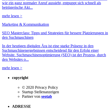
wie ein ganz normaler Anruf aussieht, entpuppt sich schnell als
betrügerische Akt...
mehr lesen >
Marketing & Kommunikation
SEO Masterclass: Tipps und Strategien für bessere Platzierungen in
den Suchmaschinen
In der heutigen digitalen Ära ist eine starke Präsenz in den
Suchmaschinenergebnissen entscheidend für den Erfolg einer
Website. Suchmaschinenoptimierung (SEO) ist der Prozess, durch
den Websites o...
mehr lesen >
copyright
© 2020 Privacy Policy
Startup Stellenanzeigen
Partner von
seotab
ADRESSE