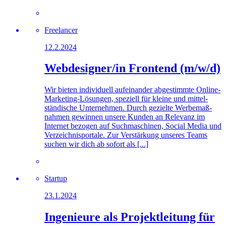
Freelancer
12.2.2024
Webdesigner/in Frontend (m/w/d)
Wir bieten individuell auf­einander ab­ge­stimmte Online-
Marketing-Lösungen, speziell für kleine und mittel­
ständische Unter­nehmen. Durch gezielte Werbe­maß­
nahmen gewinnen unsere Kunden an Relevanz im
Internet bezogen auf Such­maschinen, Social Media und
Ver­zeichnis­portale. Zur Verstärkung unseres Teams
suchen wir dich ab sofort als [...]
Startup
23.1.2024
Ingenieure als Projektleitung für