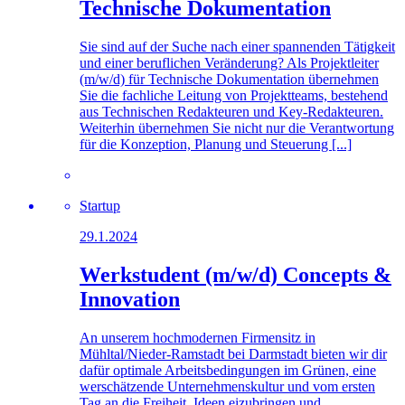
Technische Dokumentation
Sie sind auf der Suche nach einer spannenden Tätigkeit
und einer beruflichen Veränderung? Als Projektleiter
(m/w/d) für Technische Dokumentation übernehmen
Sie die fachliche Leitung von Projektteams, bestehend
aus Technischen Redakteuren und Key-Redakteuren.
Weiterhin übernehmen Sie nicht nur die Verantwortung
für die Konzeption, Planung und Steuerung [...]
Startup
29.1.2024
Werkstudent (m/w/d) Concepts &
Innovation
An unserem hochmodernen Firmensitz in
Mühltal/Nieder-Ramstadt bei Darmstadt bieten wir dir
dafür optimale Arbeitsbedingungen im Grünen, eine
werschätzende Unternehmenskultur und vom ersten
Tag an die Freiheit, Ideen eizubringen und