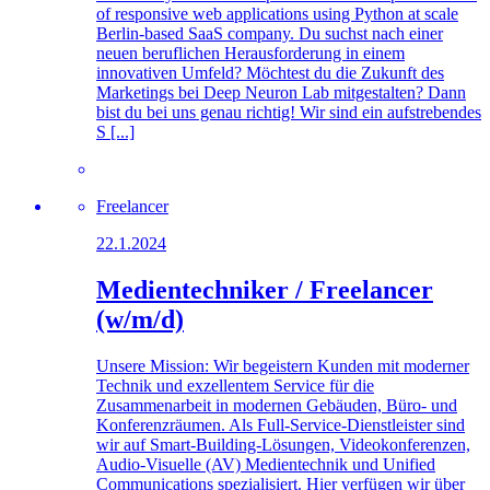
of responsive web applications using Python at scale
Berlin-based SaaS company. Du suchst nach einer
neuen beruflichen Herausforderung in einem
innovativen Umfeld? Möchtest du die Zukunft des
Marketings bei Deep Neuron Lab mitgestalten? Dann
bist du bei uns genau richtig! Wir sind ein aufstrebendes
S [...]
Freelancer
22.1.2024
Medientechniker / Freelancer
(w/m/d)
Unsere Mission: Wir begeistern Kunden mit moderner
Technik und exzellentem Service für die
Zusammenarbeit in modernen Gebäuden, Büro- und
Konferenzräumen. Als Full-Service-Dienstleister sind
wir auf Smart-Building-Lösungen, Videokonferenzen,
Audio-Visuelle (AV) Medientechnik und Unified
Communications spezialisiert. Hier verfügen wir über